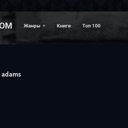
COM
Жанры
Книги
Топ 100
dams
a adams