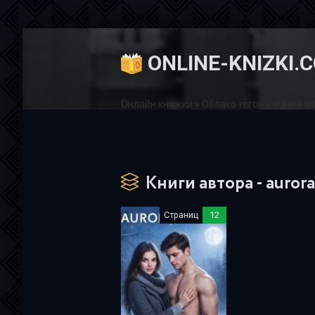
ONLINE-KNIZKI.
Онлайн книжки
»
Облако тегов
» aurora a
Книги автора - auror
Страниц
12