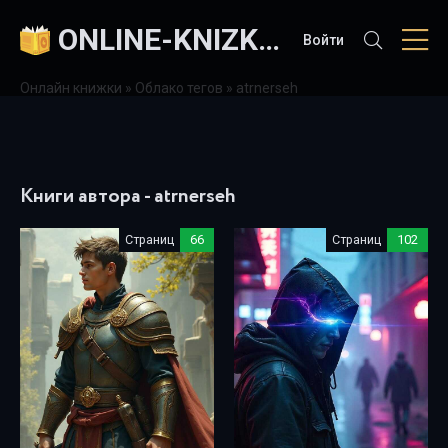
ONLINE-KNIZKI.COM
Войти
Онлайн книжки
»
Облако тегов
» atrnerseh
Книги автора - atrnerseh
Страниц
66
Страниц
102