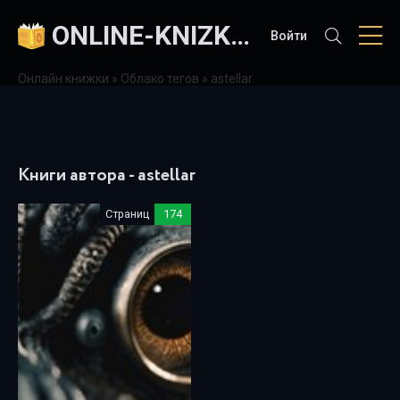
ONLINE-KNIZKI.COM
Войти
Онлайн книжки
»
Облако тегов
» astellar
Книги автора - astellar
Страниц
174