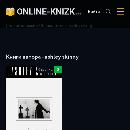
ONLINE-KNIZKI.COM
Войти
Онлайн книжки
»
Облако тегов
» ashley skinny
Книги автора - ashley skinny
Страниц
2