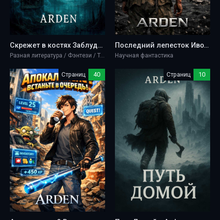
Скрежет в костях Заблудья - Arden
Последний лепесток Иводзимы - Arden
Разная литература / Фэнтези / Триллеры / Ужасы и мистика
Научная фантастика
Страниц
40
Страниц
10