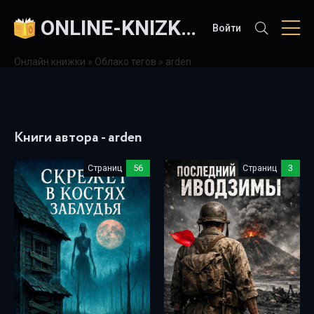
ONLINE-KNIZKI.COM
Войти
Онлайн книжки
»
Облако тегов
» arden
Книги автора - arden
Страниц
56
Страниц
3