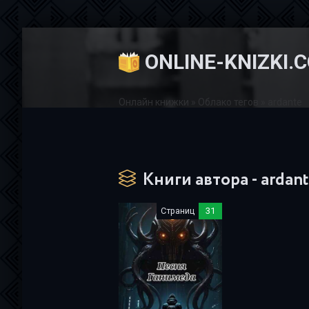
ONLINE-KNIZKI.
Онлайн книжки
»
Облако тегов
» ardante
Книги автора - ardan
Страниц
31