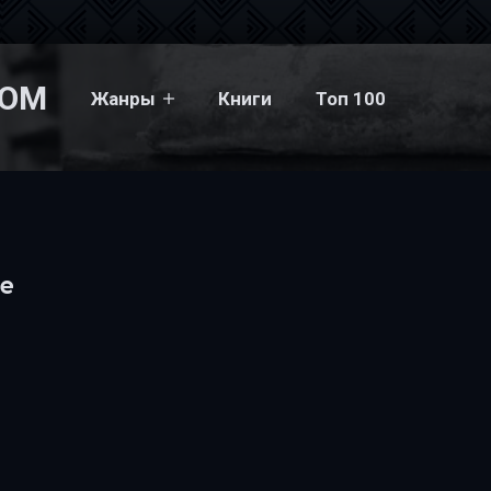
COM
Жанры
Книги
Топ 100
te