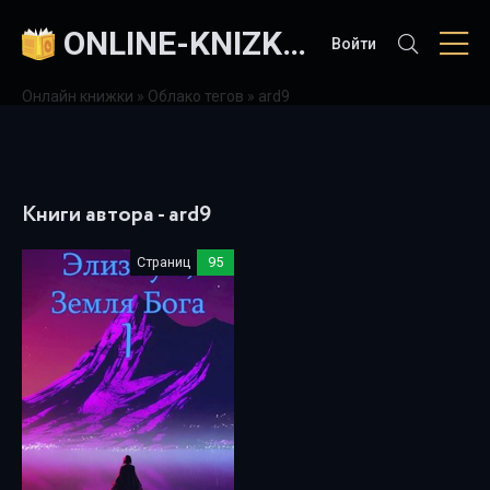
ONLINE-KNIZKI.COM
Войти
Онлайн книжки
»
Облако тегов
» ard9
Книги автора - ard9
Страниц
95