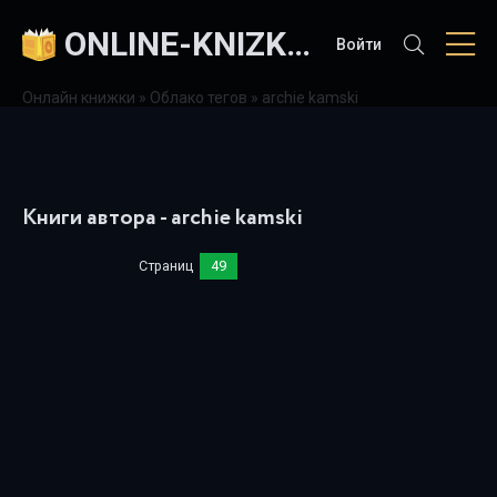
ONLINE-KNIZKI.COM
Войти
Онлайн книжки
»
Облако тегов
» archie kamski
Книги автора - archie kamski
Страниц
49