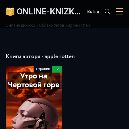
ONLINE-KNIZKI.COM
Войти
Онлайн книжки
»
Облако тегов
» apple rotten
Книги автора - apple rotten
Страниц
12