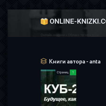
ONLINE-KNIZKI.
Онлайн книжки
»
Облако тегов
» anta
Книги автора - anta
Страниц
1