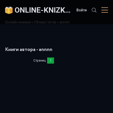
ONLINE-KNIZKI.COM
Войти
Онлайн книжки
»
Облако тегов
» annnn
Книги автора - annnn
Страниц
1