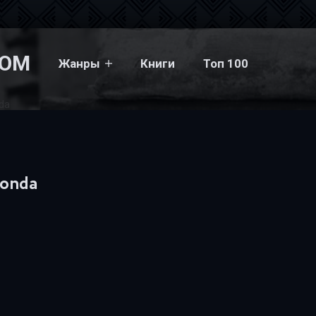
COM
Жанры
Книги
Топ 100
da
konda