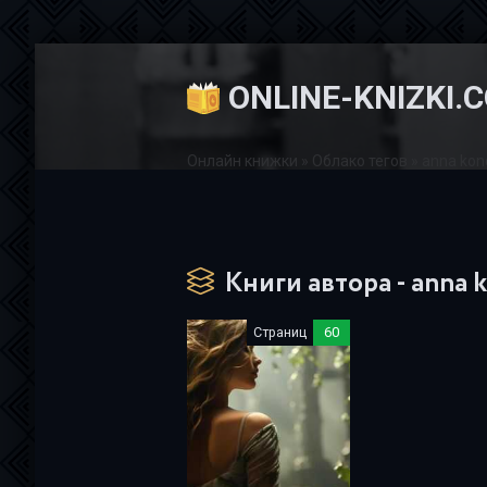
ONLINE-KNIZKI.
Онлайн книжки
»
Облако тегов
» anna kon
Книги автора - anna 
Страниц
60