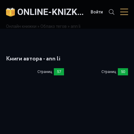
ONLINE-KNIZKI.COM
Войти
Онлайн книжки
»
Облако тегов
» ann li
Книги автора - ann li
Страниц
57
Страниц
50