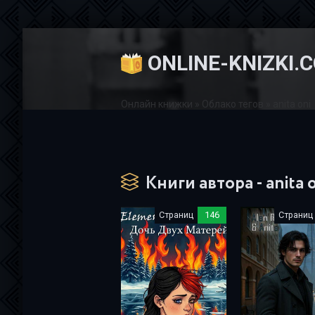
ONLINE-KNIZKI.
Онлайн книжки
»
Облако тегов
» anita oni
Книги автора - anita 
Страниц
146
Страниц