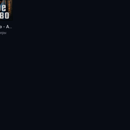
Лёгкое Топливо - Anita Oni
леры