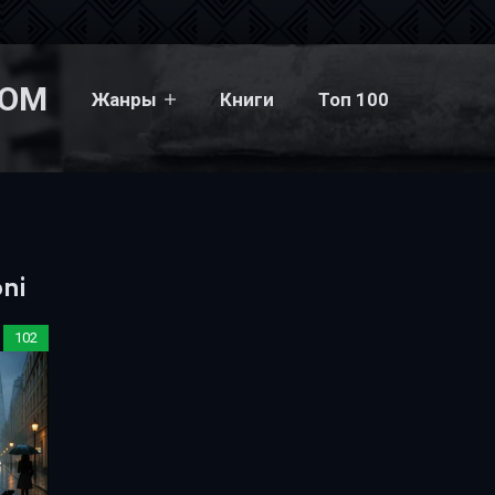
COM
Жанры
Книги
Топ 100
oni
102