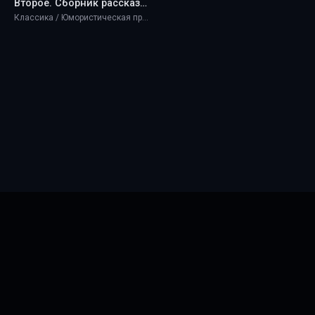
Второе. Сборник рассказов - Ando Mitich
Классика / Юмористическая проза
Главная
Новинки
ТОП 100
Правообладателям