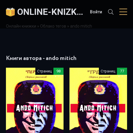
ONLINE-KNIZKI.COM
Войти
Онлайн книжки
»
Облако тегов
» ando mitich
Книги автора - ando mitich
Страниц
98
Страниц
77