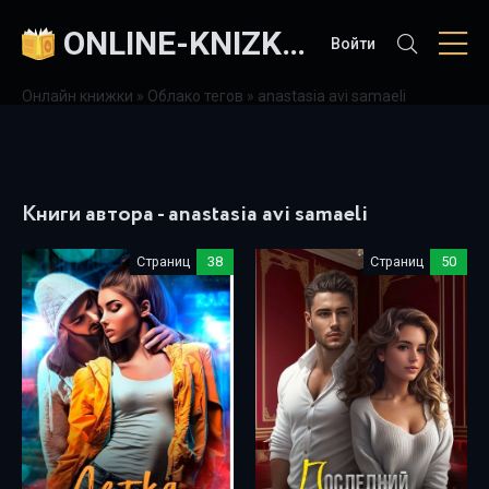
ONLINE-KNIZKI.COM
Войти
Онлайн книжки
»
Облако тегов
» anastasia avi samaeli
Книги автора - anastasia avi samaeli
Страниц
38
Страниц
50