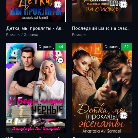
Дeткa, мы прoкляты - Anastasia Avi Samaeli
Последний шанс на счастье - Anastasia Avi Samaeli
Романы / Эротика
Романы
Страниц
44
Страниц
32