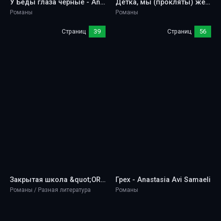
У Беды глаза чёрные - Anastasia Avi Samaeli
Детка, мы (прокляты) женаты - Anastasia Avi Samaeli
Романы
Романы
Страниц
39
Страниц
56
Закрытая школа &quot;ORCHIS&quot;. Книга 1 - Anastasia Avi Samaeli
Грех - Anastasia Avi Samaeli
Романы / Разная литература
Романы