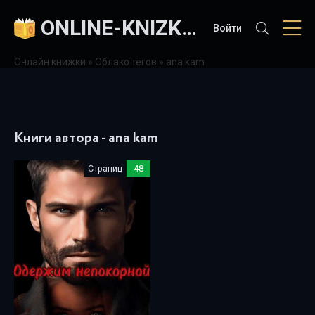
ONLINE-KNIZKI.COM
Войти
Онлайн книжки
»
Облако тегов
» ana kam
Книги автора - ana kam
Страниц
48