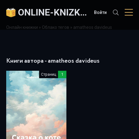
ONLINE-KNIZKI.COM
Войти
Онлайн книжки
»
Облако тегов
» amatheos davideus
Книги автора - amatheos davideus
Страниц
1