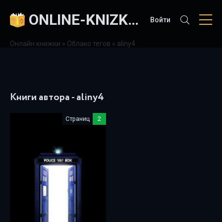
ONLINE-KNIZKI.COM
Войти
Онлайн книжки
»
Облако тегов
» aliny4
Книги автора - aliny4
Страниц
2