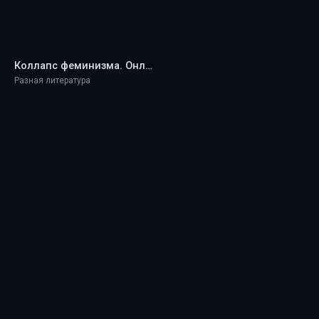
Коллапс феминизма. Онлайн-битва за будущее феминизма - Alice Cappelle
Разная литература