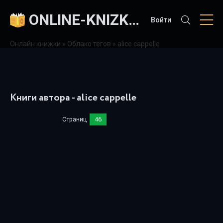
ONLINE-KNIZKI.COM
Войти
Онлайн книжки
»
Облако тегов
» alice cappelle
Книги автора - alice cappelle
Страниц
46