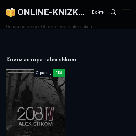
ONLINE-KNIZKI.COM
Войти
Онлайн книжки
»
Облако тегов
» alex shkom
Книги автора - alex shkom
Страниц
256