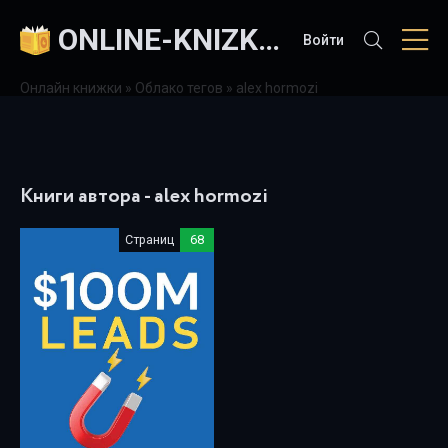
ONLINE-KNIZKI.COM
Войти
Онлайн книжки
»
Облако тегов
» alex hormozi
Книги автора - alex hormozi
Страниц
68