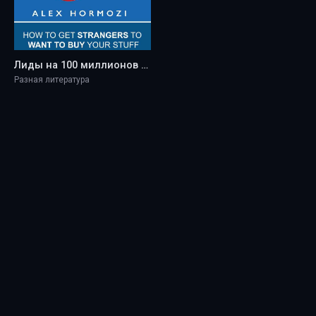
Лиды на 100 миллионов долларов. Как заставить незнакомцев захотеть купить ваши вещи - Alex Hormozi
Разная литература