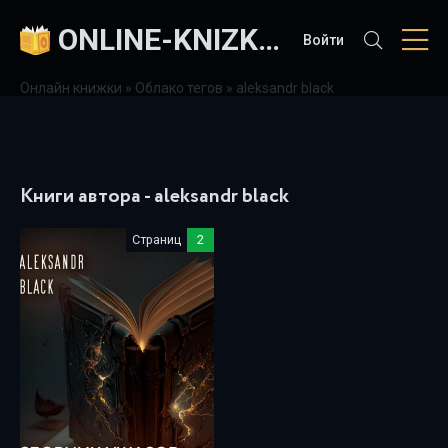
ONLINE-KNIZKI.COM
Войти
Онлайн книжки
»
Облако тегов
» aleksandr black
Книги автора - aleksandr black
Страниц
2