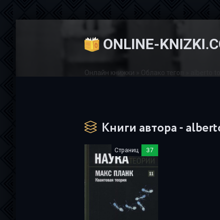
ONLINE-KNIZKI.
Онлайн книжки
»
Облако тегов
» alberto t
Книги автора - albert
Страниц
37