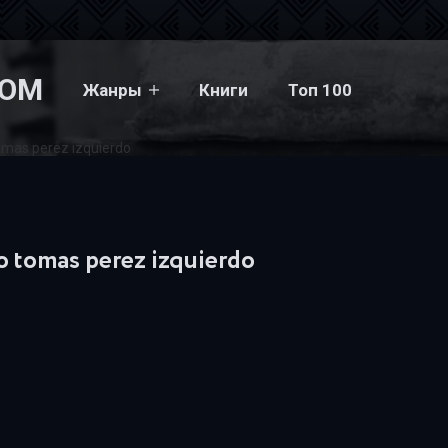
COM
Жанры
Книги
Топ 100
omas perez izquierdo
o tomas perez izquierdo