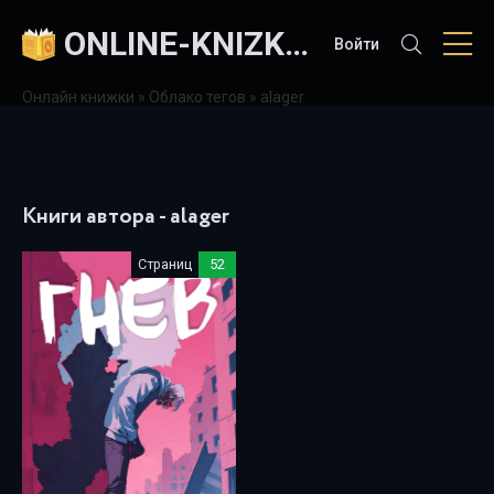
ONLINE-KNIZKI.COM
Войти
Онлайн книжки
»
Облако тегов
» alager
Книги автора - alager
Страниц
52