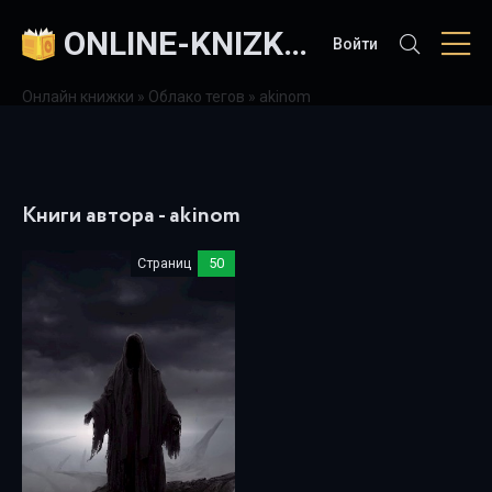
ONLINE-KNIZKI.COM
Войти
Онлайн книжки
»
Облако тегов
» akinom
Книги автора - akinom
Страниц
50