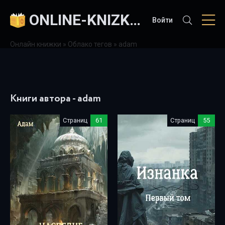
ONLINE-KNIZKI.COM
Войти
Онлайн книжки
»
Облако тегов
» adam
Книги автора - adam
Страниц
61
Страниц
55