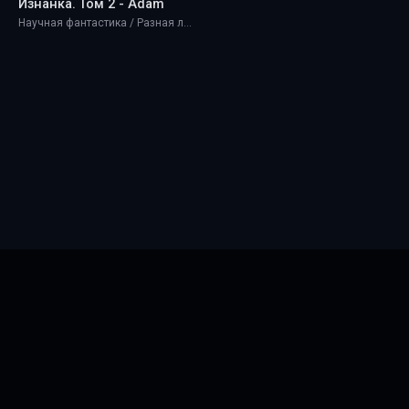
Изнанка. Том 2 - Adam
Научная фантастика / Разная литература / Фэнтези
Главная
Новинки
ТОП 100
Правообладателям