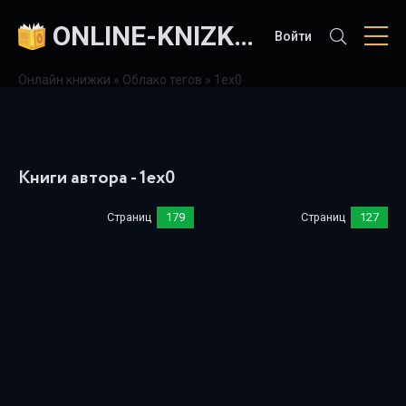
ONLINE-KNIZKI.COM
Войти
Онлайн книжки
»
Облако тегов
» 1ex0
Книги автора - 1ex0
Страниц
179
Страниц
127