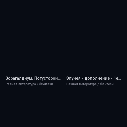
Зорагалдиум. Потусторонний мир - 1ex0
Элунея - дополнение - 1ex0
Разная литература / Фэнтези
Разная литература / Фэнтези