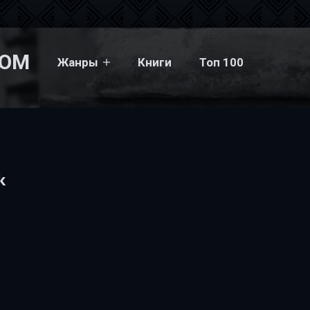
COM
Жанры
Книги
Топ 100
k