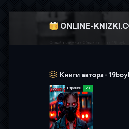
ONLINE-KNIZKI.
Онлайн книжки
»
Облако тегов
» 19boyk
Книги автора - 19boy
Страниц
23