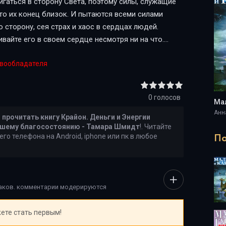
гаться в сторону Света, поэтому силы, служащие
что их конец близок. И пытаются всеми силами
 сторону, сея страх и хаос в сердцах людей.
вайте его в своем сердце несмотря ни на что.
 бойтесь!Это время – самое лучшее, для того чтобы
авообладателя
а материальном плане! Материя в кризис особенно
в том числе и материальные блага. Привлечь все это
0
голосов
Анн
е
прочитать книгу Крайон. Деньги и Энергии
ашему благосостоянию - Тамара Шмидт
!. Читайте
По
его телефона на Android, iphone или пк в любое
наков. комментарии модерируются
ете стать первым!