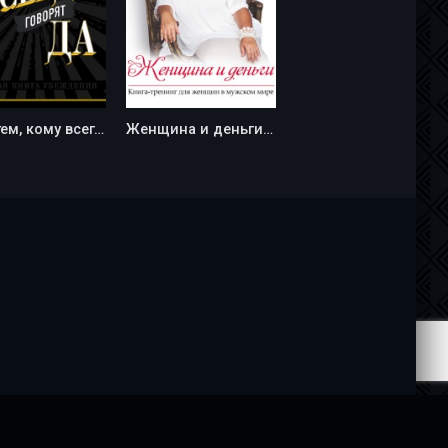
Будь тем, кому всегда говорят ДА. Черная книга убеждения - Ноа Гольдштейн
Женщина и деньги - Диана Щербанская