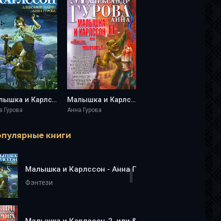
Малышка и Карлссон - Анна Гурова
Малышка и Карлссон-2, или &quot;Пища, молчать!&quot; - Анна Гурова
а Гурова
Анна Гурова
пулярные книги
Малышка и Карлссон - Анна Гурова
Фэнтези