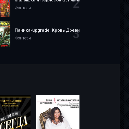
Малышка и Карлссон-2, или &quot;Пища, молчать!&qu
Фэнтези
Паника-upgrade. Кровь Древних - Александр Мазин
Фэнтези