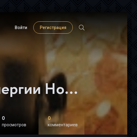
Войти
Регистрация
- Тамара Шмидт
Крайон. Деньги и Энергии Нового Времени. Ключ к вашему благосостоянию - Тамара Шмидт
0
0
просмотров
комментариев