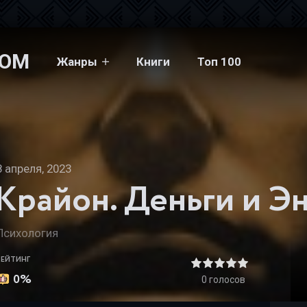
COM
Жанры
Книги
Топ 100
еньги и Энергии Нового Времени. Ключ к вашему благосостоянию 
8 апреля, 2023
Психология
РЕЙТИНГ
0%
0
голосов