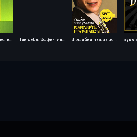
В поисках божественной обители. Роль мифа в современной жизни - Джеймс Холлис
Так себе. Эффективная самотерапия для тех, кто устал от депрессии, тревоги и непонимания - Кирилл Сычев
3 ошибки наших родителей. Конфликты и комплексы - Андрей Курпатов