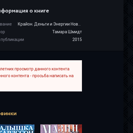
формация о книге
вание
Крайон. Деньги и Энергии Нового Времени. Ключ к вашему благосостоянию
тор
Тамара Шмидт
 публикации
2015
летних просмотр данного контента
ного контента - просьба написать на
винки