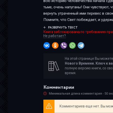
всю историю человечества начала сдви
тьме, очень напуганы! Они чувствуют, 
вернуть утраченный ими перевес в свою
Помните, что Свет побеждает, и удержи
Несите свет вопреки всему и ничего не
РАЗВЕРНУТЬ ТЕКСТ
Книга заблокирована по требованию пр
произвести изменения в своей жизни н
Не работает?
податлива – лепите из нее что хотите, 
в свою жизнь стало гораздо проще!
На этой странице Вы может
Нового Времени. Ключ к в
полную версию книги, со сво
время.
Комментарии
Минимальная длина комментария - 50 з
Комментариев еще нет. Вы мож