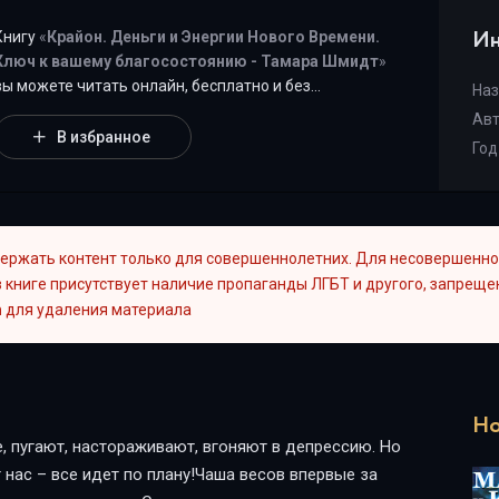
Ин
Книгу
«
Крайон. Деньги и Энергии Нового Времени.
Ключ к вашему благосостоянию - Тамара Шмидт
»
вы можете читать онлайн, бесплатно и без
Наз
регистрации на Оnline-Knizki.com. Год публикации
2015
.
Ав
Жанр книги «Крайон. Деньги и Энергии Нового
В избранное
Год
Времени. Ключ к вашему благосостоянию - Тамара
Шмидт» -
"
Психология
"
является наиболее
популярным жанром для современного читателя, а
книга "Крайон. Деньги и Энергии Нового Времени.
Ключ к вашему благосостоянию" от автора Тамара
ержать контент только для совершеннолетних. Для несовершенно
Шмидт занимает почетное место среди всей
 книге присутствует наличие пропаганды ЛГБТ и другого, запрещен
коллекции произведений в категории "{cat-title}".
m
для удаления материала
Но
 пугают, настораживают, вгоняют в депрессию. Но
нас – все идет по плану!Чаша весов впервые за