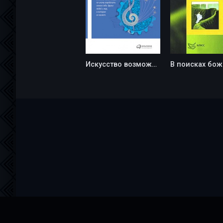
Искусство возможности. Как сыграть свою лучшую партию в карьере и жизни - Бенджамин Зандер