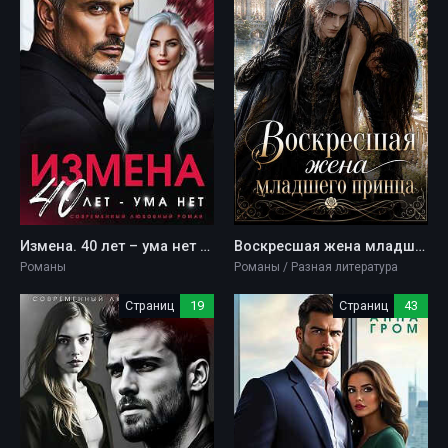
Измена. 40 лет – ума нет - Анна Гром
Воскресшая жена младшего принца - Наталья Смеречинская
Романы
Романы / Разная литература
Страниц
19
Страниц
43