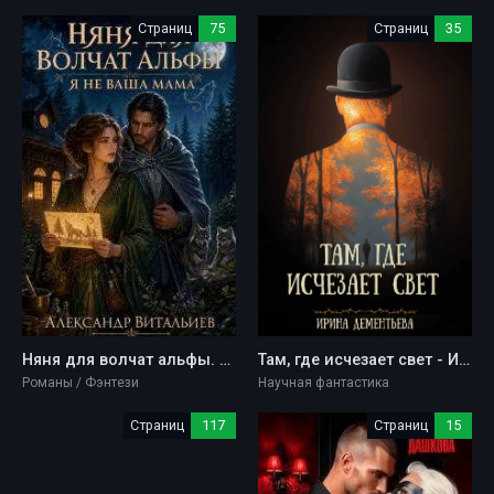
Страниц
75
Страниц
35
Няня для волчат альфы. Я не ваша мама - Александр Витальиев
Там, где исчезает свет - Ирина Дементьева
Романы / Фэнтези
Научная фантастика
Страниц
117
Страниц
15