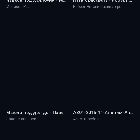
Чудеса под Хэллоуин - Мелисса Раф
Путь к рассвету - Роберт Энтони Сальваторе
Мелисса Раф
Роберт Энтони Сальваторе
Мысли под дождь - Павел Концевой
AS01-2016-11-Аноним-Anonym - Арно Штробель
Павел Концевой
Арно Штробель