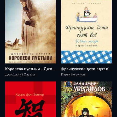
Королева пустыни - Джорджина Хауэлл
Французские дети едят все - Карен Ле Бийон
Джорджина Хауэлл
Карен Ле Бийон