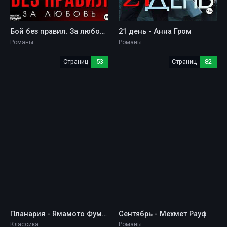
Бой без правил. За любовь - Анна Гром
21 день - Анна Гром
Романы
Романы
Страниц
53
Страниц
82
Планария - Ямамото Фумио
Сентябрь - Мехмет Рауф
Классика
Романы