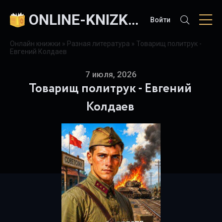
ONLINE-KNIZKI.COM
Войти
Онлайн книжки
»
Разная литература
» Товарищ политрук -
Евгений Колдаев
7 июля, 2026
Товарищ политрук - Евгений
Колдаев