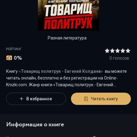
Разная литература
РЕЙТИНГ
0%
0
голосов
Книгу
«
Товарищ политрук - Евгений Колдаев
»
вы можете
читать онлайн, бесплатно и без регистрации на Оnline-
Knizki.com. Жанр книги «Товарищ политрук - Евгений
Колдаев» -
"
Разная литература
"
является наиболее
популярным жанром для современного читателя, а книга
В избранное
Читать книгу
"Товарищ политрук" от автора Евгений Колдаев занимает
почетное место среди всей коллекции произведений в
категории "{cat-title}".
Информация о книге