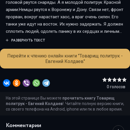
головой рвутся снаряды. А я молодой политрук Красной
армии.Немцы рвутся к Воронежу и Дону. Связи нет, фронт
прорван, вокруг нарастает хаос, а враг очень силен. Его
танки уже идут на восток. Их нужно задержать. Я должен
сплотить людей, одолеть панику в их сердцах и личным
примером повести за собой. Каждый выигранный день,
РАЗВЕРНУТЬ ТЕКСТ
каждый час - уже победа. Ведь за спиной Родина!
Перейти к чтению онлайн книги "Товарищ политрук -
Евгений Колдаев"
0
голосов
На этой странице Вы можете
прочитать книгу Товарищ
политрук - Евгений Колдаев
!. Читайте полную версию книги,
со своего телефона на Android, iphone или пк в любое время.
Комментарии