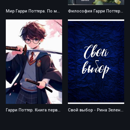
Мир Гарри Поттера. По мотивам вселенной Элиезера Юдковского. - Юра Тихомиров
Философия Гарри Поттера: Если бы Аристотель учился в Хогвартсе - Дэвид Бэггет
Гарри Поттер. Книга первая: Иной философский камень - Александр Иванов
Свой выбор - Рина Зеленая