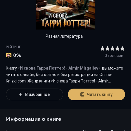
Разная литература
РЕЙТИНГ
0%
0
голосов
Книгу
«
И снова Гарри Поттер! - Almir Mirgaliev
»
вы можете
читать онлайн, бесплатно и без регистрации на Оnline-
Knizki.com. Жанр книги «И снова Гарри Поттер! - Almir
Mirgaliev» -
"
Разная литература
"
является наиболее
популярным жанром для современного читателя, а книга "И
В избранное
Читать книгу
снова Гарри Поттер!" от автора Almir Mirgaliev занимает
почетное место среди всей коллекции произведений в
категории "{cat-title}".
Информация о книге