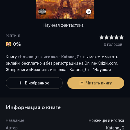
Научная фантастика
РЕЙТИНГ
0%
0
голосов
Книгу
«
Ножницы и иголка - Katana_G
»
вы можете читать
онлайн, бесплатно и без регистрации на Оnline-Knizki.com.
Жанр книги «Ножницы и иголка - Katana_G» -
"
Научная
фантастика
"
является наиболее популярным жанром для
современного читателя, а книга "Ножницы и иголка" от
В избранное
Читать книгу
автора Katana_G занимает почетное место среди всей
коллекции произведений в категории "{cat-title}".
Информация о книге
Название
Ножницы и иголка
Автор
Katana_G