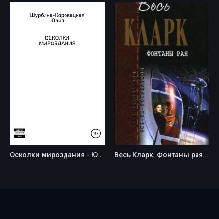
Осколки мироздания - Юлия Вячеславовна Шурбина-Коровацкая
Весь Кларк. Фонтаны рая - Артур Кларк