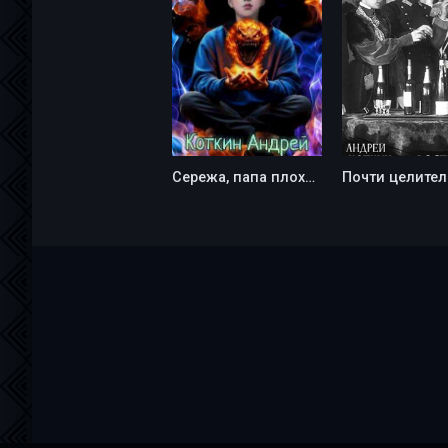
Сережа, папа плохого не посоветует - Андрей Коткин