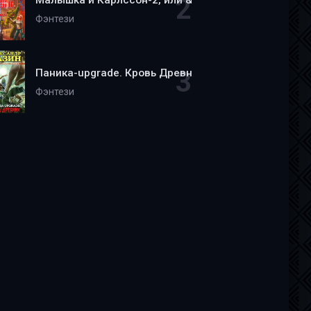
Малышка и Карлссон-2, или &quot;Пища, молчать!&qu
Фэнтези
Паника-upgrade. Кровь Древних - Александр Мазин
Фэнтези