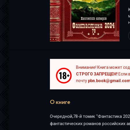
на
Внимание! Книга может сод
СТРОГО ЗАПРЕЩЕН!
Если в
почту
pbn.book@gmail.co
О книге
Очередной,78-й томик "Фантастика 202
фантастических романов российских ав