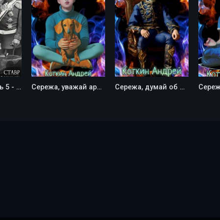
Почти целитель 5 - Андрей Коткин
Сережа, уважай аристократов - Андрей Коткин
Сережа, думай об империи - Андрей Коткин