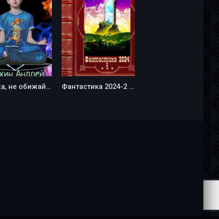
Сережа, не обижай демонов - Андрей Коткин
Фантастика 2024-2 - Елена Владимировна Петрова