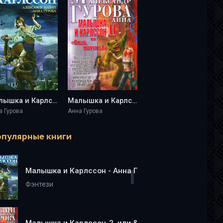
Малышка и Карлссон - Анна Гурова
Малышка и Карлссон-2, или &quot;Пища, молчать!&quot; - Анна Гурова
а Гурова
Анна Гурова
пулярные книги
Малышка и Карлссон - Анна Гурова
Фэнтези