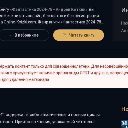
Ин
Книгу
«
Фантастика 2024-78 - Андрей Коткин
»
вы
можете читать онлайн, бесплатно и без регистрации
 Оnline-Knizki.com. Жанр книги «Фантастика 2024-78 -
Наз
Андрей Коткин» -
"
Научная фантастика
"
является
Ав
наиболее популярным жанром для современного
В избранное
Читать книгу
читателя, а книга "Фантастика 2024-78" от автора
Андрей Коткин занимает почетное место среди всей
коллекции произведений в категории "{cat-title}".
ержать контент только для совершеннолетних. Для несовершенно
 книге присутствует наличие пропаганды ЛГБТ и другого, запрещен
m
для удаления материала
Но
4", содержит в себе законченные и полные циклы
торов. Приятного чтения, уважаемый читатель!