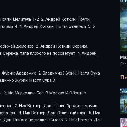
Анн
По
р Журин: Настя Сука 2 4. Владимир Журин: Настя Сука 3
STALKER: 1. Ио Меркушин: Бес и Шаман 2. Ио Меркушин: Бес. В Москву И Обратно