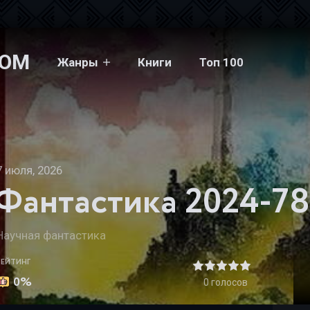
COM
Жанры
Книги
Топ 100
антастика 2024-78 - Андрей Коткин
7 июля, 2026
Научная фантастика
РЕЙТИНГ
0%
0
голосов