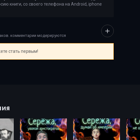
рсию книги, со своего телефона на Android, iphone
наков. комментарии модерируются
ете стать первым!
ния