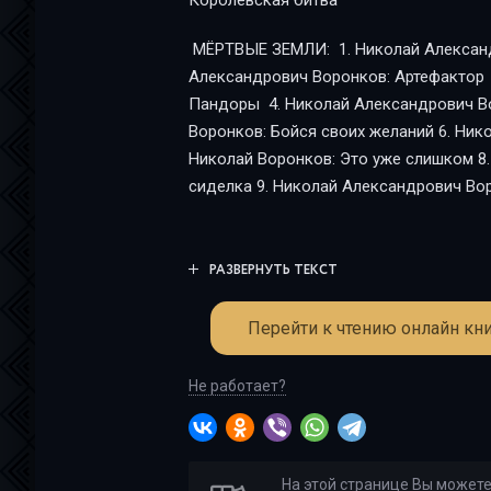
Королевская битва
МЁРТВЫЕ ЗЕМЛИ: 1. Николай Александрович Воронков: Везунчик 2. Николай
Александрович Воронков: Артефактор 3. Николай Александрович Воронков: Ящик
Пандоры 4. Николай Александрович Воронков: Время еще не 5. Николай Александрович
Воронков: Бойся своих желаний 6. Николай Александрович Воронков: Архивариус 7.
Николай Воронков: Это уже слишком 8. Николай Александрович Воронков: Ночная
сиделка 9. Николай Александрови
РАЗВЕРНУТЬ ТЕКСТ
Перейти к чтению онлайн кни
Не работает?
На этой странице Вы может