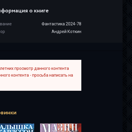
формация о книге
вание
Фантастика 2024-78
тор
Андрей Коткин
летних просмотр данного контента
ного контента - просьба написать на
винки