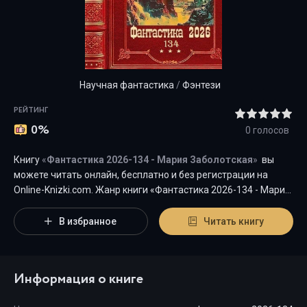
Научная фантастика
/
Фэнтези
РЕЙТИНГ
0%
0
голосов
Книгу
«
Фантастика 2026-134 - Мария Заболотская
»
вы
можете читать онлайн, бесплатно и без регистрации на
Оnline-Knizki.com. Жанр книги «Фантастика 2026-134 - Мария
Заболотская» -
"
Научная фантастика
/
Фэнтези
"
является
наиболее популярным жанром для современного читателя,
В избранное
Читать книгу
а книга "Фантастика 2026-134" от автора Мария Заболотская
занимает почетное место среди всей коллекции
произведений в категории "{cat-title}".
Информация о книге