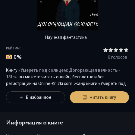
Научная фантастика
РЕЙТИНГ
0%
0
голосов
Книгу
«
Умереть под солнцем: Догорающая вечность -
13th
»
вы можете читать онлайн, бесплатно и без
регистрации на Оnline-Knizki.com. Жанр книги «Умереть под
солнцем: Догорающая вечность - 13th» -
"
Научная
фантастика
"
является наиболее популярным жанром для
В избранное
Читать книгу
современного читателя, а книга "Умереть под солнцем:
Догорающая вечность" от автора 13th занимает почетное
место среди всей коллекции произведений в категории "
Информация о книге
{cat-title}".