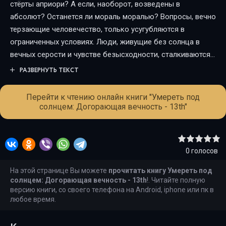
стёрты априори? А если, наоборот, возведены в
абсолют? Останется ли мораль моралью? Вопросы, вечно
терзающие человечество, только усугубляются в
ограниченных условиях. Люди, живущие без солнца в
вечных серости и чувстве безысходности, сталкиваются
с теми же душевными проблемами, что и мы. Вопросы
РАЗВЕРНУТЬ ТЕКСТ
долга, любви, выбора и его последствий остаются
главными для тех из них, кто ещё не успел или не смог
Перейти к чтению онлайн книги "Умереть под
смириться. Это рассказ именно о таких людях. Людях,
солнцем: Догорающая вечность - 13th"
ещё желающих хоть что-то изменить. Людях, которые
вновь будут вынуждены столкнуться с плодами своего
существования.
0
голосов
На этой странице Вы можете
прочитать книгу Умереть под
солнцем: Догорающая вечность - 13th
!. Читайте полную
версию книги, со своего телефона на Android, iphone или пк в
любое время.