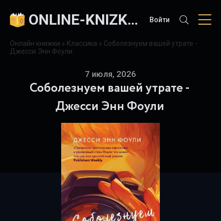
ONLINE-KNIZKI.COM
Войти
Онлайн книжки
»
Классика
» Соболезнуем вашей утрате -
Джесси Энн Фоули
7 июля, 2026
Соболезнуем вашей утрате -
Джесси Энн Фоули