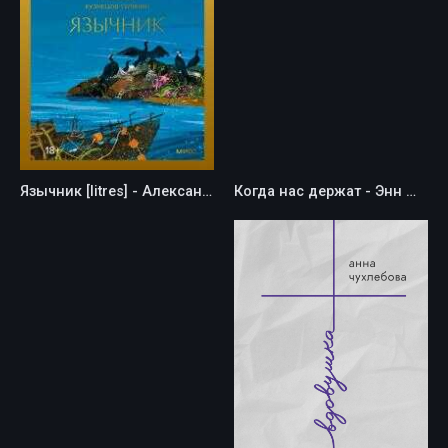
Язычник [litres] - Александр Владимирович Кузнецов-Тулянин
Когда нас держат - Энн Майклз