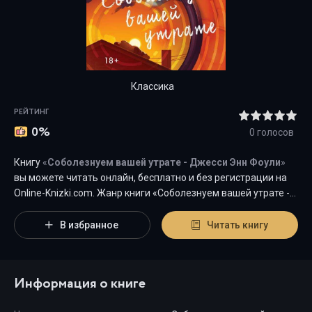
Классика
РЕЙТИНГ
0%
0
голосов
Книгу
«
Соболезнуем вашей утрате - Джесси Энн Фоули
»
вы можете читать онлайн, бесплатно и без регистрации на
Оnline-Knizki.com. Жанр книги «Соболезнуем вашей утрате -
Джесси Энн Фоули» -
"
Классика
"
является наиболее
популярным жанром для современного читателя, а книга
В избранное
Читать книгу
"Соболезнуем вашей утрате" от автора Джесси Энн Фоули
занимает почетное место среди всей коллекции
произведений в категории "{cat-title}".
Информация о книге