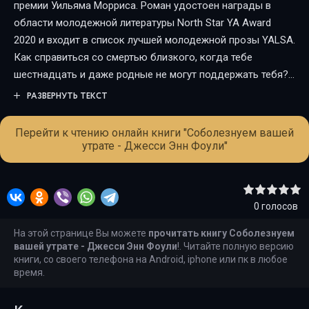
премии Уильяма Морриса. Роман удостоен награды в
области молодежной литературы North Star YA Award
2020 и входит в список лучшей молодежной прозы YALSA.
Как справиться со смертью близкого, когда тебе
шестнадцать и даже родные не могут поддержать тебя?
Так случилось с Ноком: в его жизни больше нет человека,
РАЗВЕРНУТЬ ТЕКСТ
который всегда подбадривал, поддерживал, верил в него.
Ему нужно найти в себе силы двигаться дальше.
Перейти к чтению онлайн книги "Соболезнуем вашей
Избавиться от уютного кокона, в котором стало слишком
утрате - Джесси Энн Фоули"
тесно. Там ты точно не найдешь выход из беспросветной
тьмы и никогда не узнаешь, что случайное стечение
обстоятельств может стать шансом на спасение и
0
голосов
билетом в счастливое будущее. Роман о силе дружбы,
любви и вере в себя. Для поклонников книг Гейл Форман
На этой странице Вы можете
прочитать книгу Соболезнуем
«Что, если я останусь» и Джеффа Зентнера «Дни
вашей утрате - Джесси Энн Фоули
!. Читайте полную версию
книги, со своего телефона на Android, iphone или пк в любое
прощаний»!
время.