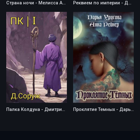
Страна ночи - Мелисса Алберт
Реквием по империи - Диана Удовиченко
Палка Колдуна - Дмитрий Соруж
Проклятие Темных - Дарья Урисова