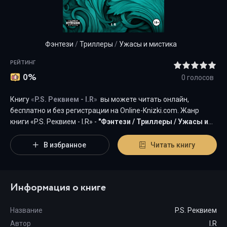
Фэнтези
/
Триллеры
/
Ужасы и мистика
РЕЙТИНГ
0%
0
голосов
Книгу
«
P.S. Реквием - I.R
»
вы можете читать онлайн,
бесплатно и без регистрации на Оnline-Knizki.com. Жанр
книги «P.S. Реквием - I.R» -
"
Фэнтези
/
Триллеры
/
Ужасы и
мистика
"
является наиболее популярным жанром для
современного читателя, а книга "P.S. Реквием" от автора I.R
В избранное
Читать книгу
занимает почетное место среди всей коллекции
произведений в категории "{cat-title}".
Информация о книге
Название
P.S. Реквием
Автор
I.R