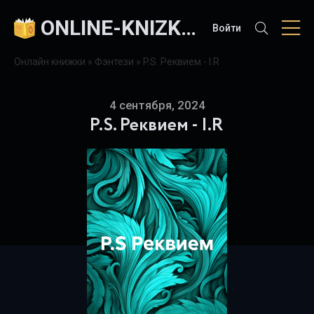
ONLINE-KNIZKI.COM
Войти
Онлайн книжки
»
Фэнтези
» P.S. Реквием - I.R
4 сентября, 2024
P.S. Реквием - I.R