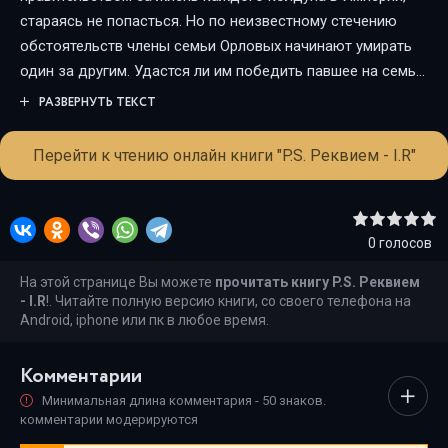
стараясь не попасться. Но по неизвестному стечению
обстоятельств члены семьи Орловых начинают умирать
один за другим. Удастся ли им победить павшее на семью
проклятие или Орловы обречены на гибель?
РАЗВЕРНУТЬ ТЕКСТ
Перейти к чтению онлайн книги "P.S. Реквием - I.R"
0
голосов
На этой странице Вы можете
прочитать книгу P.S. Реквием
- I.R
!. Читайте полную версию книги, со своего телефона на
Android, iphone или пк в любое время.
Комментарии
Минимальная длина комментария - 50 знаков.
комментарии модерируются