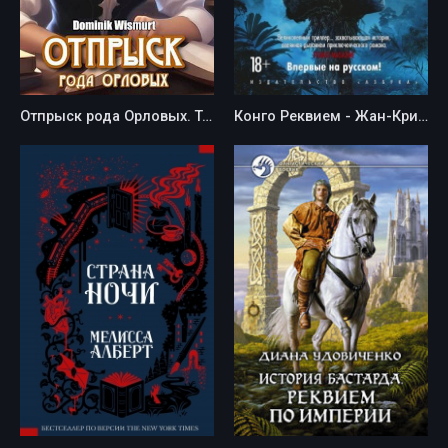
Отпрыск рода Орловых. Том 3 - D. Wismurt
Конго Реквием - Жан-Кристоф Гранже