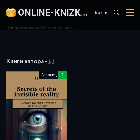
ONLINE-KNIZKI.COM
Войти
Онлайн книжки
»
Облако тегов
» j. j
Книги автора - j. j
Страниц
2