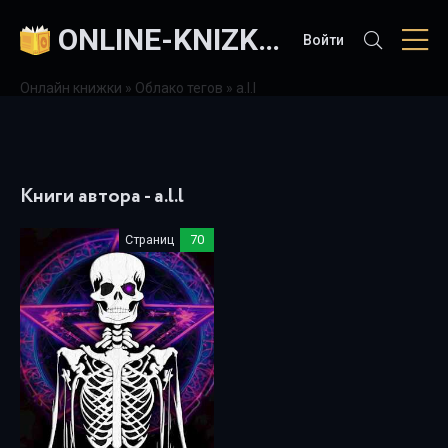
ONLINE-KNIZKI.COM
Войти
Онлайн книжки
»
Облако тегов
» a.l.l
Книги автора - a.l.l
Страниц
70