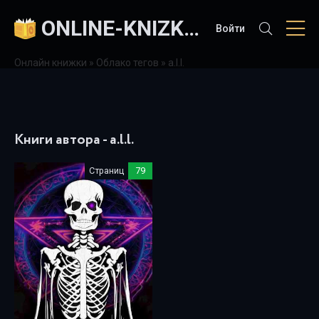
ONLINE-KNIZKI.COM
Войти
Онлайн книжки
»
Облако тегов
» a.l.l.
Книги автора - a.l.l.
Страниц
79